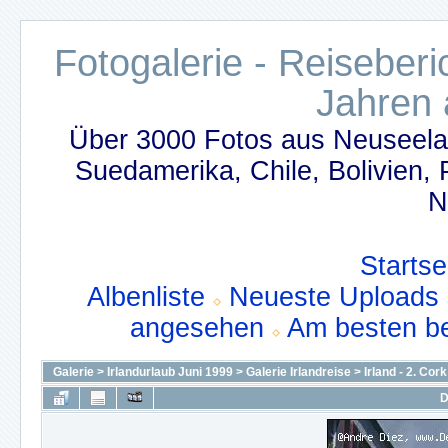
Fotogalerie - Reiseber
Jahren 
Über 3000 Fotos aus Neuseelan
Suedamerika, Chile, Bolivien,
N
Startse
Albenliste
Neueste Uploads
angesehen
Am besten b
Galerie
>
Irlandurlaub Juni 1999
>
Galerie Irlandreise
>
Irland - 2. Cork
D