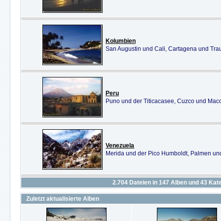
Kolumbien
San Augustin und Cali, Cartagena und Tr
Peru
Puno und der Titicacasee, Cuzco und Macc
Venezuela
Merida und der Pico Humboldt, Palmen un
2.704
Dateien in
147
Alben und
43
Kate
Zuletzt aktualisierte Alben